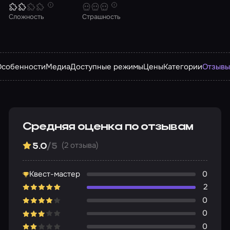
Сложность
Страшность
Особенности
Медиа
Доступные режимы
Цены
Категории
Отзыв
Средняя оценка по отзывам
(2 отзыва)
5.0
/5
Квест-мастер
0
2
0
0
0