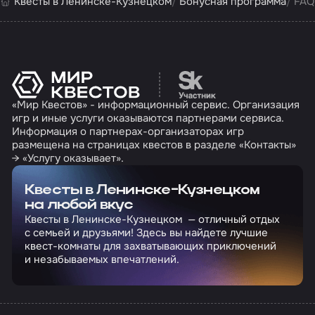
Квесты в Ленинске-Кузнецком
Бонусная программа
FAQ
Перейти на сайт партн
«Мир Квестов» - информационный сервис. Организация
игр и иные услуги оказываются партнерами сервиса.
Информация о партнерах-организаторах игр
размещена на страницах квестов в разделе «Контакты»
→ «Услугу оказывает».
Квесты в Ленинске-Кузнецком
на любой вкус
Квесты в Ленинске-Кузнецком — отличный отдых
с семьей и друзьями! Здесь вы найдете лучшие
квест-комнаты для захватывающих приключений
и незабываемых впечатлений.