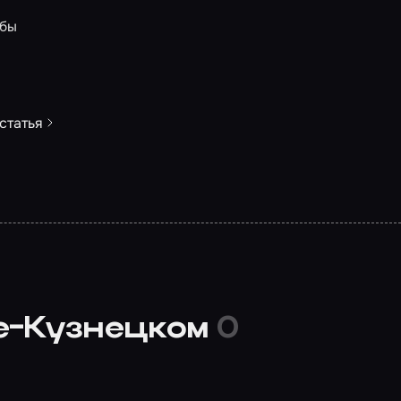
обы
статья
ке-Кузнецком
0