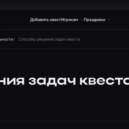
Добавить квест
Игрокам
Праздники
льности
Способы решения задач квеста
ия задач квест