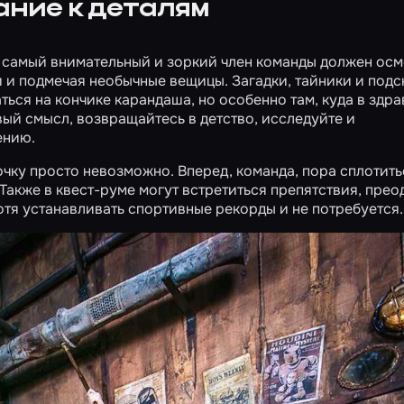
ание к деталям
, самый внимательный и зоркий член команды должен осм
и подмечая необычные вещицы. Загадки, тайники и подс
аться на кончике карандаша, но особенно там, куда в здр
вый смысл, возвращайтесь в детство, исследуйте и
ению.
очку просто невозможно. Вперед, команда, пора сплотитьс
! Также в квест-руме могут встретиться препятствия, прео
отя устанавливать спортивные рекорды и не потребуется.