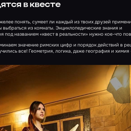
ятся в квесте
яжелее понять, сумеет ли каждый из твоих друзей примен
ы выбраться из комнаты. Энциклопедические знания и
оя под названием «квест в реальности» нужно кое-что по
оминаем значение римских цифр и порядок действий в р
учились все! Геометрия, логика, даже география и химия 