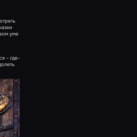
отреть
казки
авом уме
я – где-
долеть