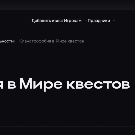
Добавить квест
Игрокам
Праздники
льности
Клаустрофобия в Мире квестов
 в Мире квестов