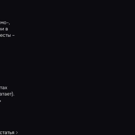
мо-,
ри в
есты –
тах
тает).
ь
статья