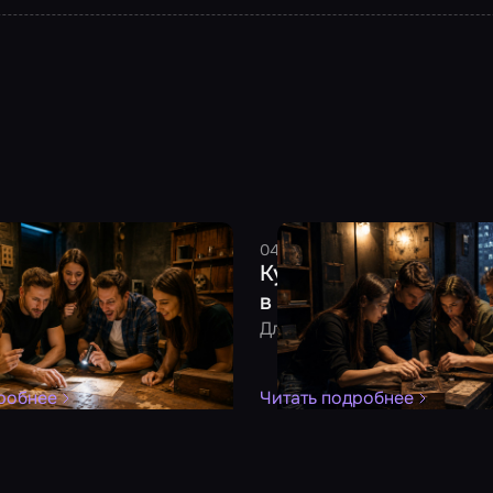
2026
6 минут
Смельчак
04 августа 2026
8 минут
См
тить день рождения:
Куда сходить в плоху
для взрослой компании
в Москве: 10 идей под
удет!
Для тех, кто не хочет мокну
робнее
Читать подробнее