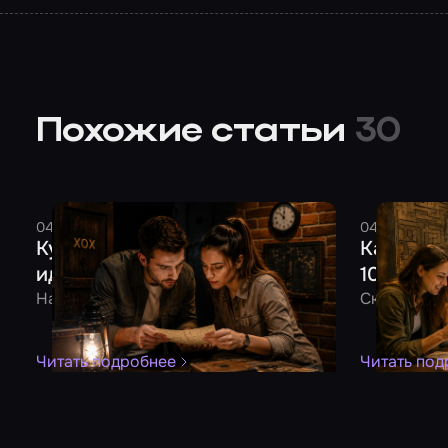
Похожие статьи
30
04 августа 2026
7 минут
Смельчак
04 августа 
Куда сходить на свидание: 10
Как отме
идей для двоих
10 идей 
На все случаи жизни
Скучно не б
Читать подробнее
Читать под