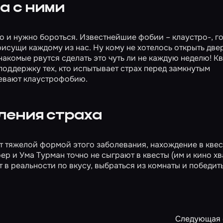
а с ними
о и нужно бороться. Известнейшие фобии – клаустро-, го
рисущи каждому из нас. Ну кому не хотелось открыть две
омые рвутся сделать это чуть ли не каждую неделю! Кв
поддержку тех, кто испытывает страх перед замкнутым
левают клаустрофобию.
ления страха
т тяжелой формой этого заболевания, нахождение в квес
и Ума Турман точно не сыграют в квесты (им и кино хва
т в реальности по вкусу, выбраться из комнаты и победит
Следующая 