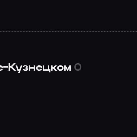
ке-Кузнецком
0