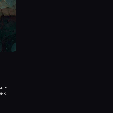
чи с
них,