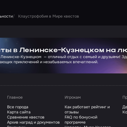
льности
Клаустрофобия в Мире квестов
ртнера Сколково
ты в Ленинске-Кузнецком на л
 Ленинске-Кузнецком — отличный отдых с семьей и друзьями! Зд
ающих приключений и незабываемых впечатлений.
Главное
Игрокам
Пр
Все города
Как работает рейтинг и
Де
Карта сайта
отзывы
Ко
Сравнение квестов
FAQ по бонусной
Архив наград и документов
программе