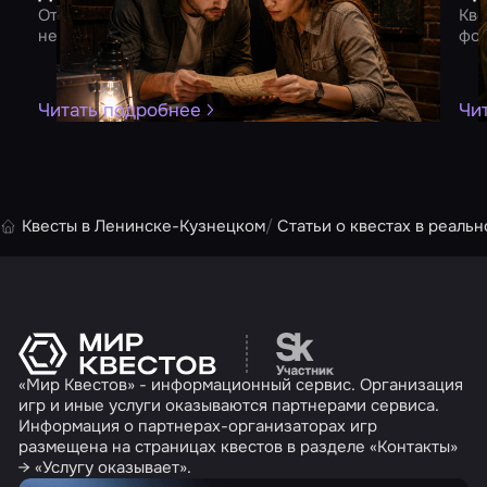
От квеста до романтического ужина – 10 идей для
Кве
незабываемого вечера вдвоем
фор
Читать подробнее
Чи
Квесты в Ленинске-Кузнецком
Статьи о квестах в реальн
Перейти на сайт партн
«Мир Квестов» - информационный сервис. Организация
игр и иные услуги оказываются партнерами сервиса.
Информация о партнерах-организаторах игр
размещена на страницах квестов в разделе «Контакты»
→ «Услугу оказывает».