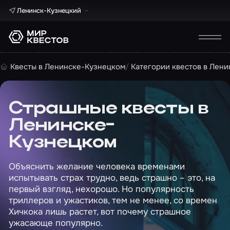
Ленинск-Кузнецкий
Квесты в Ленинске-Кузнецком
Категории квестов в Лен
Страшные квесты в
Ленинске-
Кузнецком
Объяснить желание человека временами
испытывать страх трудно, ведь страшно – это, на
первый взгляд, нехорошо. Но популярность
триллеров и ужастиков, тем не менее, со времен
Хичкока лишь растет, вот почему страшное
ужасающе популярно.